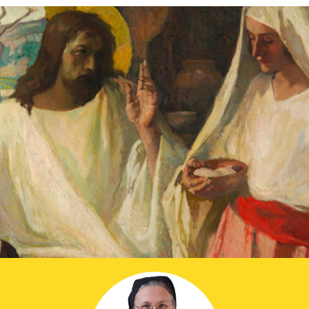
Prier dans la ville
Avent dans la ville
ThéoDom
Théobule