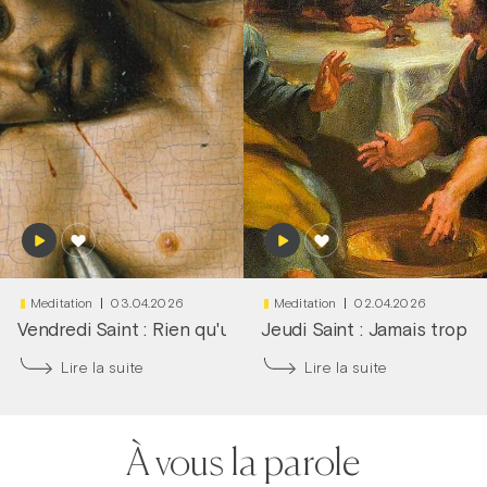
Meditation
03.04.2026
Meditation
02.04.2026
Vendredi Saint : Rien qu'une larme dans tes yeux
Jeudi Saint : Jamais trop tô
|
Frère
Lire la suite
Lire la suite
À vous la parole