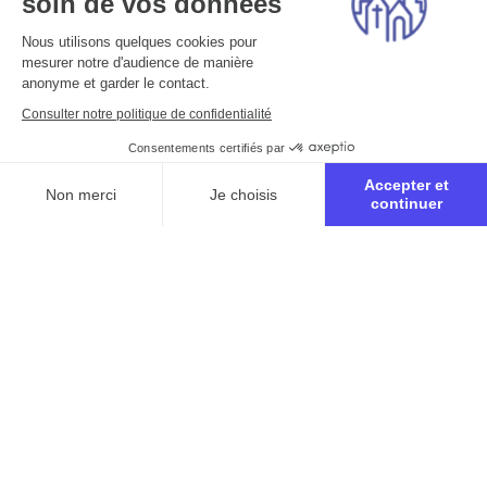
soin de vos données
Nous utilisons quelques cookies pour
mesurer notre d'audience de manière
anonyme et garder le contact.
Consulter notre politique de confidentialité
Consentements certifiés par
Accepter et
Non merci
Je choisis
continuer
Axeptio consent
Plateforme de Gestion du Consentement : Personnalisez vo
Notre plateforme vous permet d'adapter et de gérer vos para
Inscription à la retraite