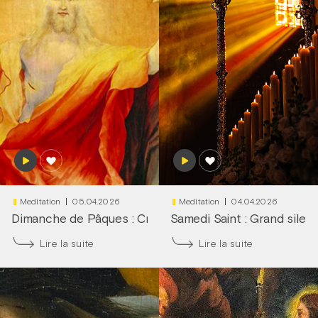
Meditation
05.04.2026
Meditation
04.04.2026
Dimanche de Pâques : Cri du cœur !
Samedi Saint : Grand silen
|
Frère François-D
Lire la suite
Lire la suite