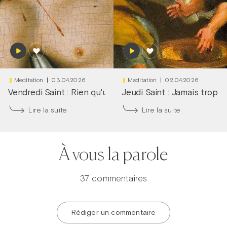
Meditation
03.04.2026
Meditation
02.04.2026
Vendredi Saint : Rien qu'une larme dans tes yeux
Jeudi Saint : Jamais trop tô
|
Frère
Lire la suite
Lire la suite
À vous la parole
37 commentaires
Rédiger un commentaire