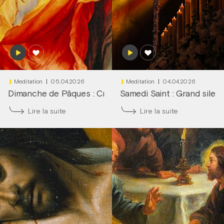
Meditation
05.04.2026
Meditation
04.04.2026
Dimanche de Pâques : Cri du cœur !
Samedi Saint : Grand silen
|
Frère François-D
Lire la suite
Lire la suite