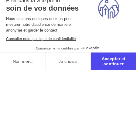
Prier dans la ville prend
soin de vos données
Nous utilisons quelques cookies pour
mesurer notre d'audience de manière
anonyme et garder le contact.
Consulter notre politique de confidentialité
Consentements certifiés par
Accepter et
Non merci
Je choisis
continuer
Axeptio consent
Plateforme de Gestion du Consentement : Personnalisez vo
Notre plateforme vous permet d'adapter et de gérer vos para
Inscription à la retraite