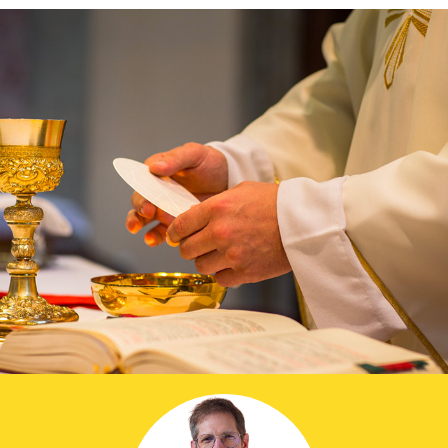
Prier dans la ville
Avent dans la ville
ThéoDom
Théobule