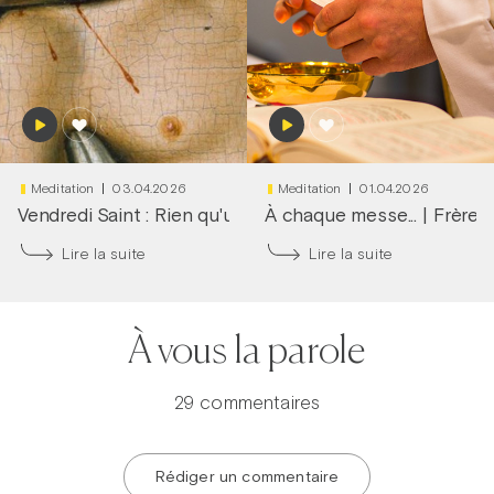
Meditation
03.04.2026
Meditation
01.04.2026
Vendredi Saint : Rien qu'une larme dans tes yeux
À chaque messe...
|
Frère 
|
Frère
Lire la suite
Lire la suite
À vous la parole
29 commentaires
Rédiger un commentaire