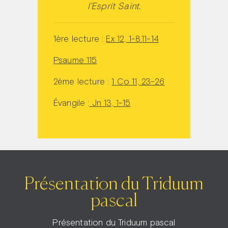
l’Esprit Saint.
1ère lecture :
Ex 12, 1-8.11-14
Psaume 115
2ème lecture :
1 Co 11, 23-26
Évangile :
Jn 13, 1-15
Présentation du Triduum
pascal
Présentation du Triduum pascal