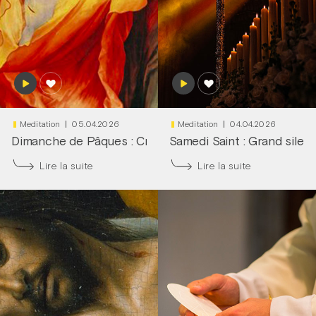
Meditation
05.04.2026
Meditation
04.04.2026
Dimanche de Pâques : Cri du cœur !
Samedi Saint : Grand silen
|
Frère François-D
Lire la suite
Lire la suite