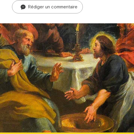
Rédiger un commentaire
Prier dans la ville
Avent dans la ville
ThéoDom
Théobule