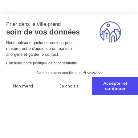
Prier dans la ville prend
soin de vos données
Nous utilisons quelques cookies pour
mesurer notre d'audience de manière
anonyme et garder le contact.
Consulter notre politique de confidentialité
Consentements certifiés par
Accepter et
Non merci
Je choisis
continuer
Axeptio consent
Plateforme de Gestion du Consentement : Personnalisez vo
Notre plateforme vous permet d'adapter et de gérer vos para
Inscription à la retraite