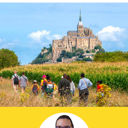
Prier dans la ville
Avent dans la ville
ThéoDom
Théobule