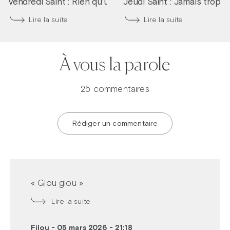
Vendredi Saint : Rien qu'une larme dans tes yeux
Jeudi Saint : Jamais trop tô
|
Frère
Lire la suite
Lire la suite
À vous la parole
25 commentaires
Rédiger un commentaire
« Glou glou »
Lire la suite
Filou
-
05 mars 2026 - 21:18