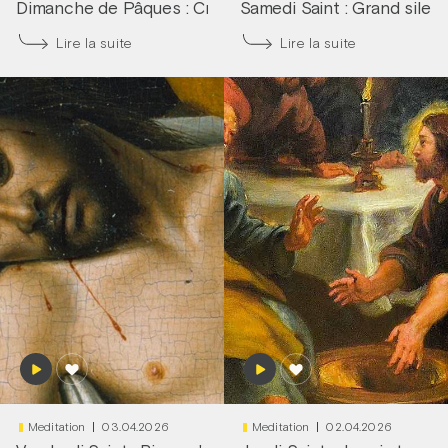
Dimanche de Pâques : Cri du cœur !
Samedi Saint : Grand silen
|
Frère François-D
Lire la suite
Lire la suite
Meditation
03.04.2026
Meditation
02.04.2026