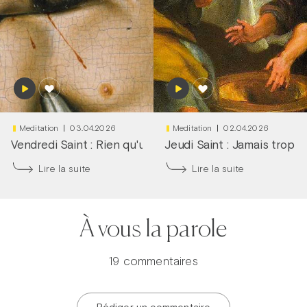
Meditation
03.04.2026
Meditation
02.04.2026
Vendredi Saint : Rien qu'une larme dans tes yeux
Jeudi Saint : Jamais trop tô
|
Frère
Lire la suite
Lire la suite
À vous la parole
19 commentaires
Rédiger un commentaire