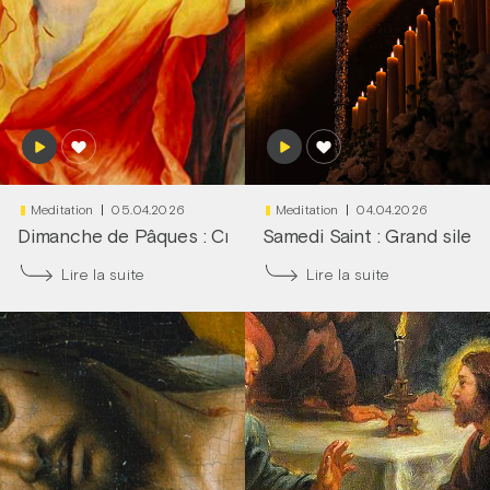
Meditation
05.04.2026
Meditation
04.04.2026
Dimanche de Pâques : Cri du cœur !
Samedi Saint : Grand silen
|
Frère François-D
Lire la suite
Lire la suite