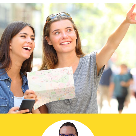
Prier dans la ville
Avent dans la ville
ThéoDom
Théobule