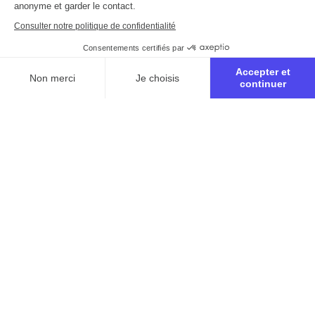
anonyme et garder le contact.
Consulter notre politique de confidentialité
Consentements certifiés par
Accepter et
Non merci
Je choisis
continuer
Axeptio consent
Plateforme de Gestion du Consentement : Personnalisez vo
Notre plateforme vous permet d'adapter et de gérer vos para
Inscription à la retraite