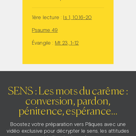
1ère lecture :
Is 1, 10.16-20
Psaume 49
Évangile :
Mt 23, 1-12
SENS : Les mots du carême :
conversion, pardon,
pénitence, espérance...
Boostez votre préparation vers Pâques avec une
vidéo exclusive pour décrypter le sens, les attitudes