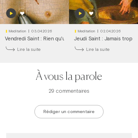
Meditation
03.04.2026
Meditation
02.04.2026
Vendredi Saint : Rien qu'une larme dans tes yeux
Jeudi Saint : Jamais trop tô
|
Frère
Lire la suite
Lire la suite
À vous la parole
29 commentaires
Rédiger un commentaire