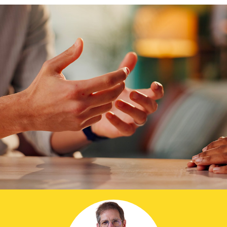
Prier dans la ville
Avent dans la ville
ThéoDom
Théobule