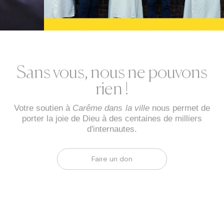
Sans vous, nous ne pouvons
rien !
Votre soutien à
Carême dans la ville
nous permet de
porter la joie de Dieu à des centaines de milliers
d'internautes.
Faire un don