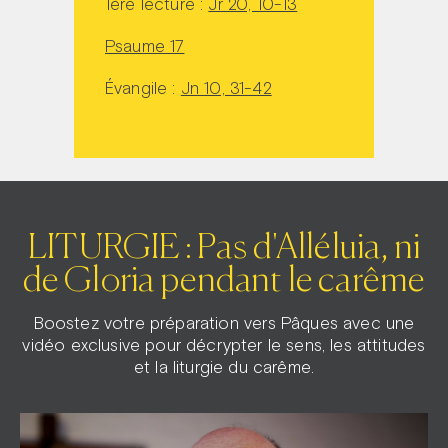
1ère lecture :
Jr 20, 10-13
Psaume 17
Évangile :
Jn 10, 31-42
LITURGIE : Pas d'Alléluia, ni
de Gloria pendant le carême
Boostez votre préparation vers Pâques avec une
vidéo exclusive pour décrypter le sens, les attitudes
et la liturgie du carême.