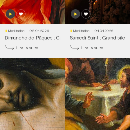
Meditation
05.04.2026
Meditation
04.04.2026
Dimanche de Pâques : Cri du cœur !
Samedi Saint : Grand silen
|
Frère François-D
Lire la suite
Lire la suite