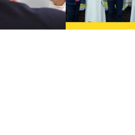
Sans vous, nous ne pouvons
rien !
Votre soutien à
Carême dans la ville
nous permet de
porter la joie de Dieu à des centaines de milliers
d'internautes.
Faire un don