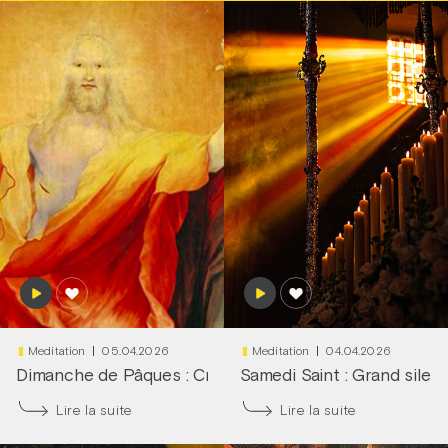
Meditation
05.04.2026
Meditation
04.04.2026
Dimanche de Pâques : Cri du cœur !
Samedi Saint : Grand silen
|
Frère François-D
Lire la suite
Lire la suite