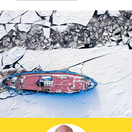
Prier dans la ville
Avent dans la ville
ThéoDom
Théobule