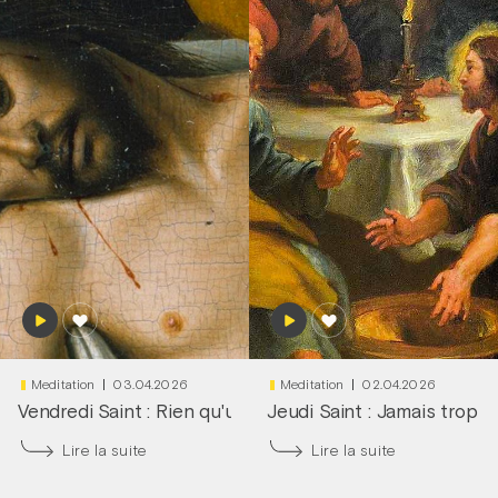
Meditation
03.04.2026
Meditation
02.04.2026
Vendredi Saint : Rien qu'une larme dans tes yeux
Jeudi Saint : Jamais trop tô
|
Frère
Lire la suite
Lire la suite