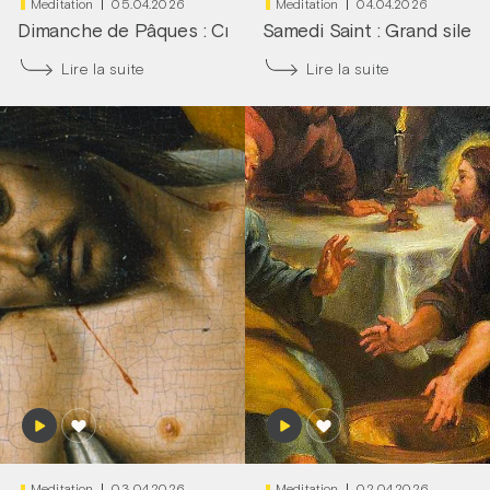
Meditation
05.04.2026
Meditation
04.04.2026
Dimanche de Pâques : Cri du cœur !
Samedi Saint : Grand silen
|
Frère François-D
Lire la suite
Lire la suite
Meditation
03.04.2026
Meditation
02.04.2026