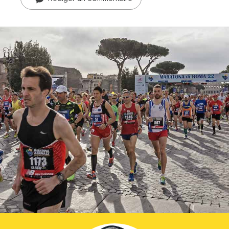
Prier dans la ville
Avent dans la ville
ThéoDom
Théobule