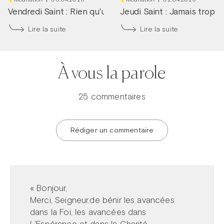
Vendredi Saint : Rien qu'une larme dans tes yeux
Jeudi Saint : Jamais trop tô
|
Frère
Lire la suite
Lire la suite
À vous la parole
25 commentaires
Rédiger un commentaire
« Bonjour,
Merci, Seigneur.de bénir les avancées
dans la Foi, les avancées dans
L'Espérance et dans la Charité.