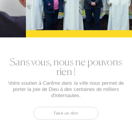
Sans vous, nous ne pouvons
rien !
Votre soutien à
Carême dans la ville
nous permet de
porter la joie de Dieu à des centaines de milliers
d'internautes.
Faire un don