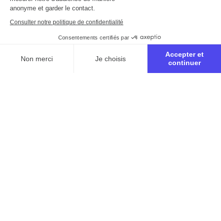
anonyme et garder le contact.
Consulter notre politique de confidentialité
Consentements certifiés par
Accepter et
Non merci
Je choisis
continuer
Axeptio consent
Plateforme de Gestion du Consentement : Personnalisez vo
Notre plateforme vous permet d'adapter et de gérer vos para
Inscription à la retraite