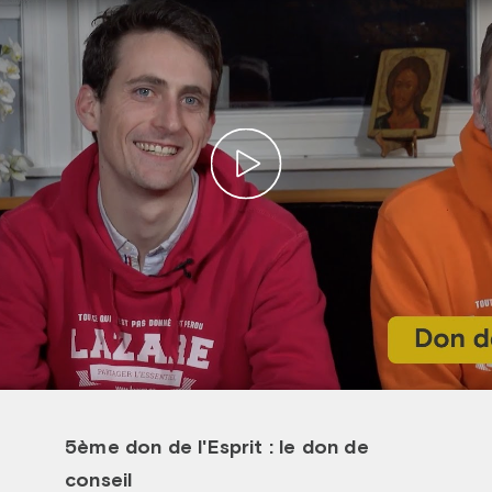
Prier dans la ville
Avent dans la ville
ThéoDom
Théobule
5ème don de l'Esprit : le don de
conseil