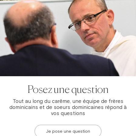
Sans vous, nous ne pouvons
Posez une question
rien !
Tout au long du carême, une équipe de frères