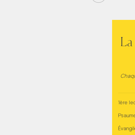
La 
Chaqu
1ère le
Psaum
Évangil