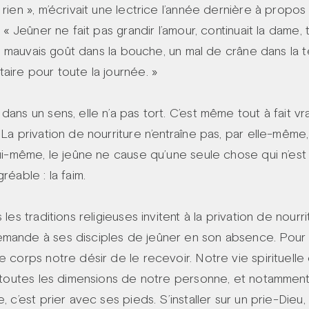
rien », m’écrivait une lectrice l’année dernière à propos 
. « Jeûner ne fait pas grandir l’amour, continuait la dame
 un mauvais goût dans la bouche, un mal de crâne dans la t
taire pour toute la journée. »
ans un sens, elle n’a pas tort. C’est même tout à fait vra
 La privation de nourriture n’entraîne pas, par elle-mêm
lui-même, le jeûne ne cause qu’une seule chose qui n’est
réable : la faim.
 les traditions religieuses invitent à la privation de nourri
mande à ses disciples de jeûner en son absence. Pour 
e corps notre désir de le recevoir. Notre vie spirituell
e toutes les dimensions de notre personne, et notamment
, c’est prier avec ses pieds. S’installer sur un prie-Dieu,