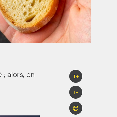
; alors, en
T+
T-