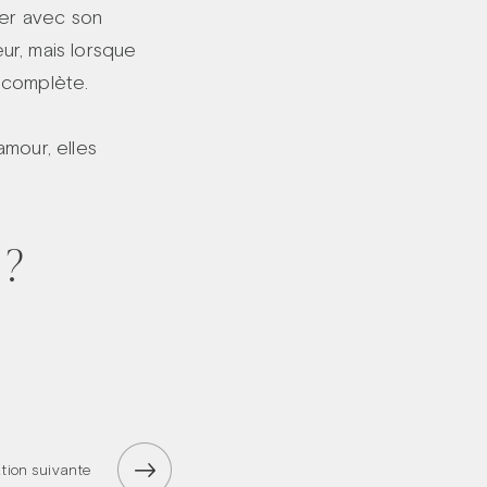
ier avec son
œur, mais lorsque
s complète.
amour, elles
.
 ?
tion suivante