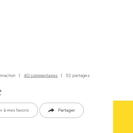
Binachon
40 commentaires
52 partages
e
er à mes favoris
Partager