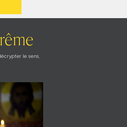
arême
écrypter le sens,