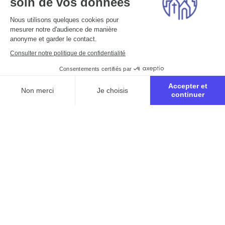
soin de vos données
Nous utilisons quelques cookies pour
mesurer notre d'audience de manière
anonyme et garder le contact.
Consulter notre politique de confidentialité
Consentements certifiés par
Accepter et
Non merci
Je choisis
continuer
Axeptio consent
Plateforme de Gestion du Consentement : Personnalisez vo
Notre plateforme vous permet d'adapter et de gérer vos para
Inscription à la retraite