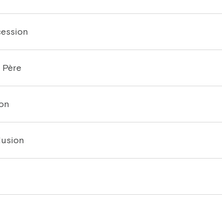
cession
 Père
on
lusion