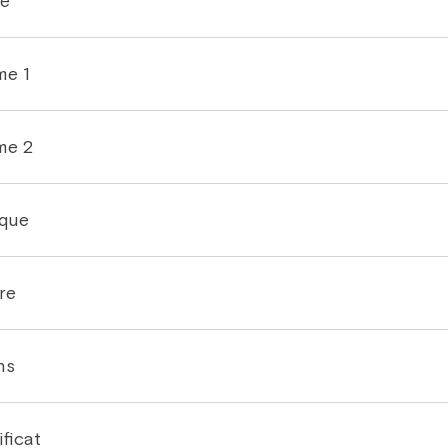
e
me 1
me 2
ique
re
ns
ficat