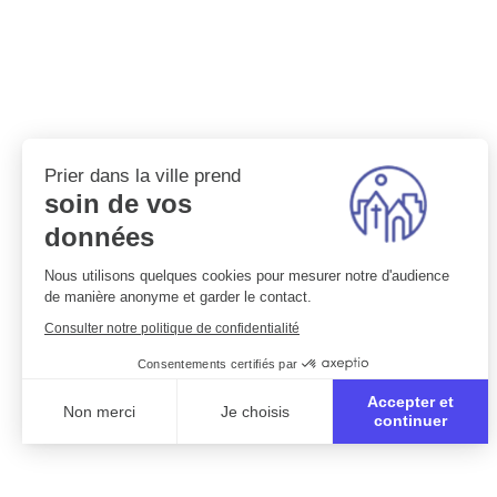
Prier dans la ville prend
soin de vos
données
Nous utilisons quelques cookies pour mesurer notre d'audience
de manière anonyme et garder le contact.
Consulter notre politique de confidentialité
Consentements certifiés par
Accepter et
Non merci
Je choisis
continuer
Axeptio consent
Plateforme de Gestion du Consentement : Personnali
Notre plateforme vous permet d'adapter et de gérer vo