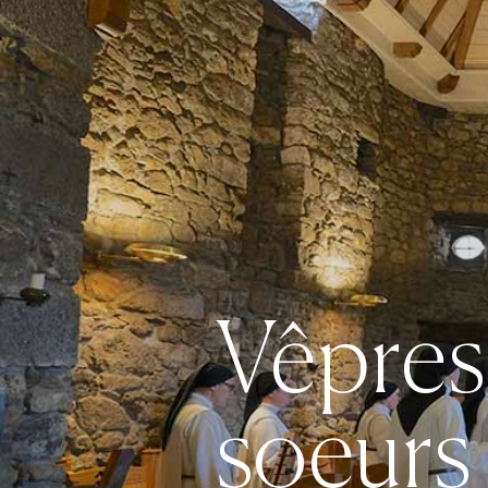
Vêpres 
soeurs