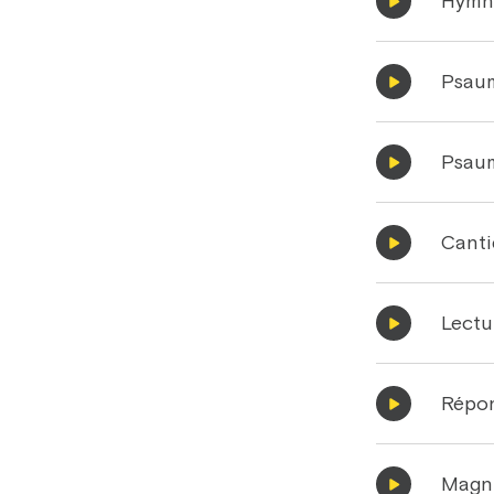
Hymn
Psau
Psau
Cant
Lectu
Répo
Magni