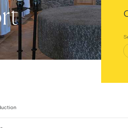
rt
Sé
duction