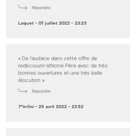
Répondre
Prier dans la ville
Avent dans la ville
Loquet
-
07 juillet 2022 - 23:23
ThéoDom
Théobule
« De l’audace dans cette offre de
redécouvrir leNotre Père avec de très
bonnes ouvertures et une très belle
élocution »
Répondre
7*infini
-
25 avril 2022 - 22:52