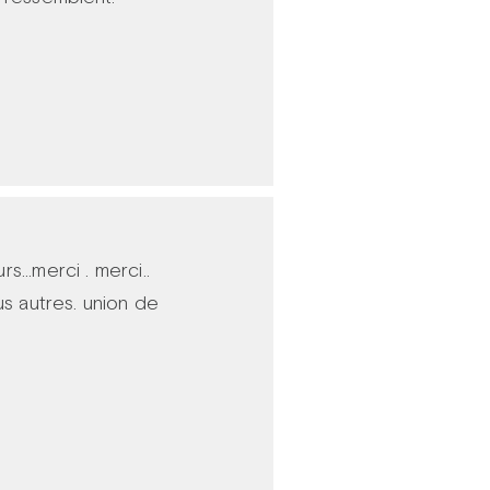
s...merci . merci..
us autres. union de