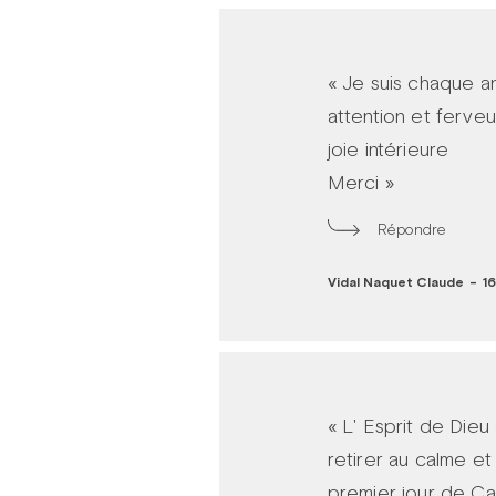
« Je suis chaque a
attention et ferve
joie intérieure
Merci »
Répondre
Vidal Naquet Claude
-
16
« L' Esprit de Dieu
retirer au calme et
premier jour de Ca