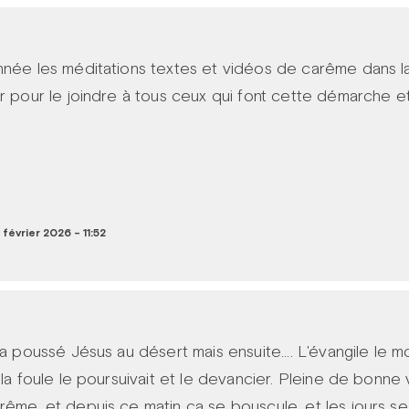
nnée les méditations textes et vidéos de carême dans la
ur pour le joindre à tous ceux qui font cette démarche e
 février 2026 - 11:52
 a poussé Jésus au désert mais ensuite.... L'évangile le m
 la foule le poursuivait et le devancier. Pleine de bonne
rême, et depuis ce matin ça se bouscule, et les jours se