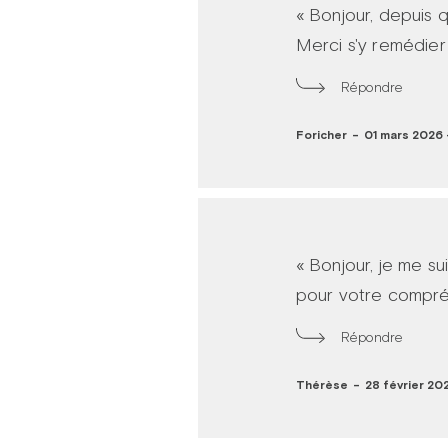
« Bonjour, depuis q
Merci s'y remédier 
Répondre
Foricher
-
01 mars 2026 -
« Bonjour, je me su
pour votre compré
Répondre
Thérèse
-
28 février 202