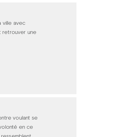
 ville avec
t retrouver une
ontre voulant se
 volonté en ce
 ressemblent.