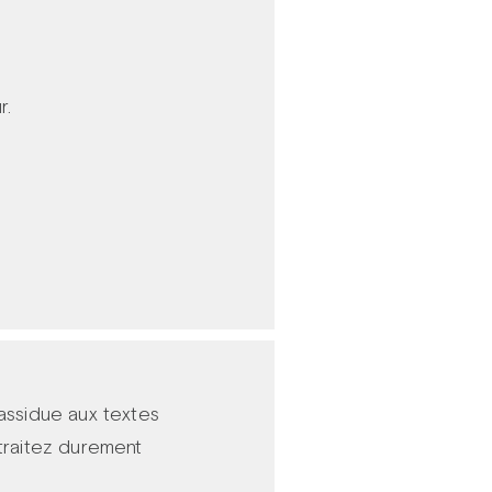
r.
 assidue aux textes
s traitez durement