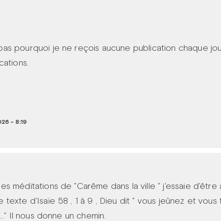
s pourquoi je ne reçois aucune publication chaque jou
cations.
26 - 8:19
s méditations de "Carême dans la ville " j'essaie d'être
le texte d'Isaïe 58 , 1 à 9 , Dieu dit " vous jeûnez et vou
.." Il nous donne un chemin.