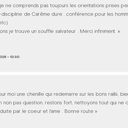
 je ne comprends pas toujours les orientations prises p
-discipline de Carême dure , conférence pour les homm
tc) .
ns je trouve un souffle salvateur . Merci infiniment. »
026 - 10:30
r moi une chenille qui redemarre sur les bons raills, bie
Non non pas question, restons fort, nettoyons tout qui ne 
oduite par le coeur et l'ame . Bonne route »